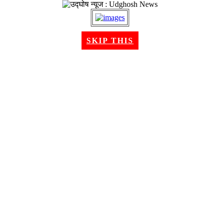
२१ श्रावण २०८३, बिहीबार । Aug 06, 2026
SKIP THIS
गृहपृष्ठ
समाचार
राजनीति
अन्तरबार्ता
विचार/ब्लग
अर्थ
खेलकुद
मनोरन्जन
शिक्षा
स्वास्थ्य
भिडियो