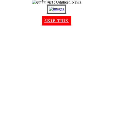
२१ श्रावण २०८३, बिहीबार । Aug 06, 2026
SKIP THIS
गृहपृष्ठ
समाचार
राजनीति
अन्तरबार्ता
विचार/ब्लग
अर्थ
खेलकुद
मनोरन्जन
शिक्षा