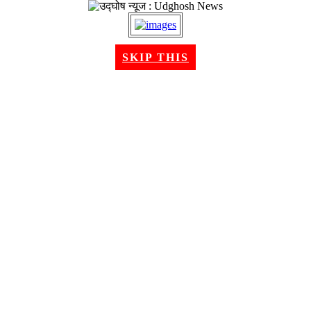
२१ श्रावण २०८३, बिहीबार । Aug 06, 2026
SKIP THIS
गृहपृष्ठ
समाचार
राजनीति
अन्तरबार्ता
विचार/ब्लग
अर्थ
खेलकुद
मनोरन्जन
शिक्षा
स्वास्थ्य
भिडियो