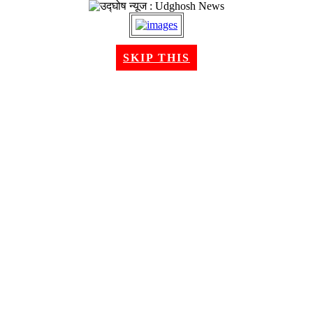
२२ श्रावण २०८३, शुक्रबार । Aug 07, 2026
SKIP THIS
गृहपृष्ठ
समाचार
राजनीति
अन्तरबार्ता
विचार/ब्लग
अर्थ
खेलकुद
मनोरन्जन
शिक्षा