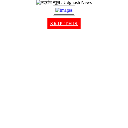
२२ श्रावण २०८३, शुक्रबार । Aug 07, 2026
SKIP THIS
गृहपृष्ठ
समाचार
राजनीति
अन्तरबार्ता
विचार/ब्लग
अर्थ
खेलकुद
मनोरन्जन
शिक्षा