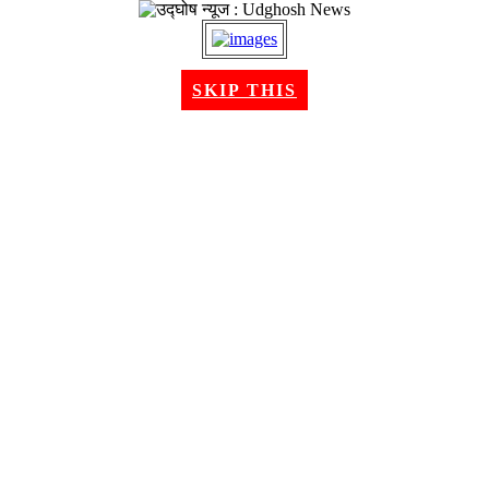
२२ श्रावण २०८३, शुक्रबार । Aug 07, 2026
SKIP THIS
गृहपृष्ठ
समाचार
राजनीति
अन्तरबार्ता
विचार/ब्लग
अर्थ
खेलकुद
मनोरन्जन
शिक्षा