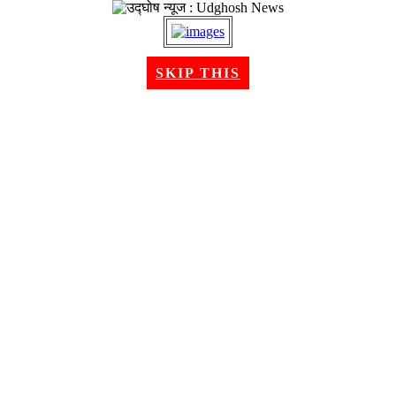
२२ श्रावण २०८३, शुक्रबार । Aug 07, 2026
SKIP THIS
गृहपृष्ठ
समाचार
राजनीति
अन्तरबार्ता
विचार/ब्लग
अर्थ
खेलकुद
मनोरन्जन
शिक्षा