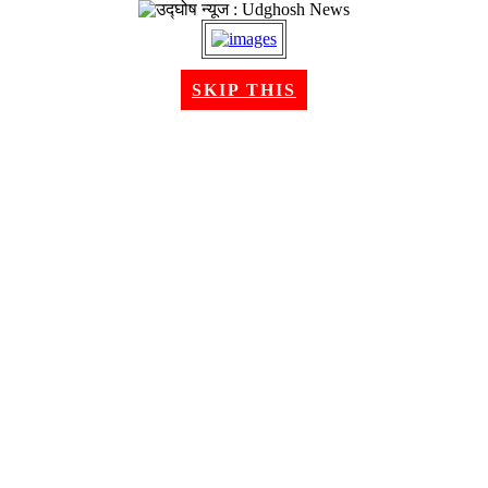
२२ श्रावण २०८३, शुक्रबार । Aug 07, 2026
SKIP THIS
गृहपृष्ठ
समाचार
राजनीति
अन्तरबार्ता
विचार/ब्लग
अर्थ
खेलकुद
मनोरन्जन
शिक्षा