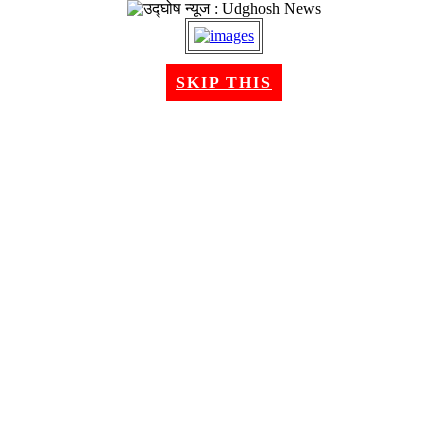
२२ श्रावण २०८३, शुक्रबार । Aug 07, 2026
SKIP THIS
गृहपृष्ठ
समाचार
राजनीति
अन्तरबार्ता
विचार/ब्लग
अर्थ
खेलकुद
मनोरन्जन
शिक्षा