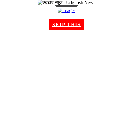
२४ श्रावण २०८३, आईतवार । Aug 09, 2026
SKIP THIS
गृहपृष्ठ
समाचार
राजनीति
अन्तरबार्ता
विचार/ब्लग
अर्थ
खेलकुद
मनोरन्जन
शिक्षा