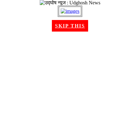
२१ श्रावण २०८३, बिहीबार । Aug 06, 2026
SKIP THIS
गृहपृष्ठ
समाचार
राजनीति
अन्तरबार्ता
विचार/ब्लग
अर्थ
खेलकुद
मनोरन्जन
शिक्षा