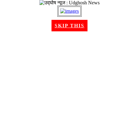
२१ श्रावण २०८३, बिहीबार । Aug 06, 2026
SKIP THIS
गृहपृष्ठ
समाचार
राजनीति
अन्तरबार्ता
विचार/ब्लग
अर्थ
खेलकुद
मनोरन्जन
शिक्षा