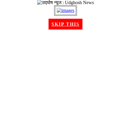
२३ श्रावण २०८३, शनिबार । Aug 08, 2026
SKIP THIS
गृहपृष्ठ
समाचार
राजनीति
अन्तरबार्ता
विचार/ब्लग
अर्थ
खेलकुद
मनोरन्जन
शिक्षा