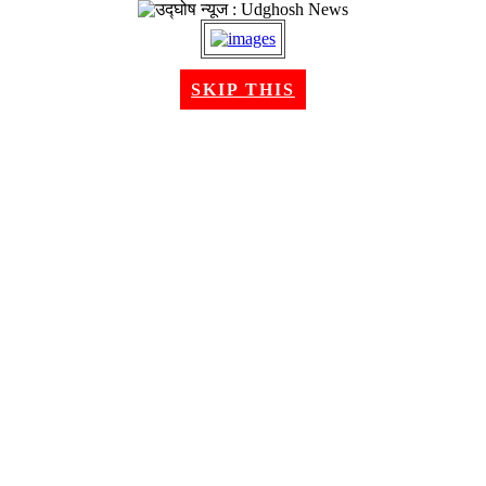
२० श्रावण २०८३, बुधबार । Aug 05, 2026
SKIP THIS
गृहपृष्ठ
समाचार
राजनीति
अन्तरबार्ता
विचार/ब्लग
अर्थ
खेलकुद
मनोरन्जन
शिक्षा
स्वास्थ्य
भिडियो