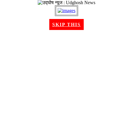
१८ श्रावण २०८३, सोमबार । Aug 03, 2026
SKIP THIS
गृहपृष्ठ
समाचार
राजनीति
अन्तरबार्ता
विचार/ब्लग
अर्थ
खेलकुद
मनोरन्जन
शिक्षा
स्वास्थ्य
भिडियो