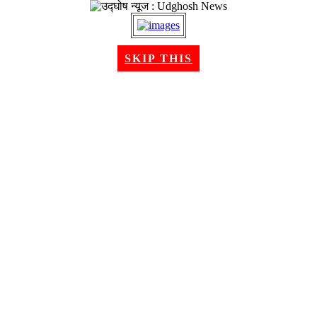
२० श्रावण २०८३, बुधबार । Aug 05, 2026
SKIP THIS
गृहपृष्ठ
समाचार
राजनीति
अन्तरबार्ता
विचार/ब्लग
अर्थ
खेलकुद
मनोरन्जन
शिक्षा
स्वास्थ्य
भिडियो