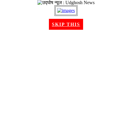
२५ श्रावण २०८३, सोमबार । Aug 10, 2026
SKIP THIS
गृहपृष्ठ
समाचार
राजनीति
अन्तरबार्ता
विचार/ब्लग
अर्थ
खेलकुद
मनोरन्जन
शिक्षा