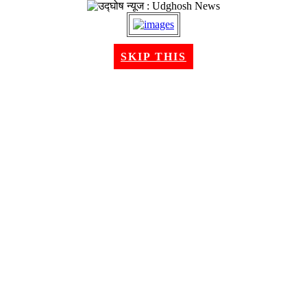
२० श्रावण २०८३, बुधबार । Aug 05, 2026
SKIP THIS
गृहपृष्ठ
समाचार
राजनीति
अन्तरबार्ता
विचार/ब्लग
अर्थ
खेलकुद
मनोरन्जन
शिक्षा
स्वास्थ्य
भिडियो