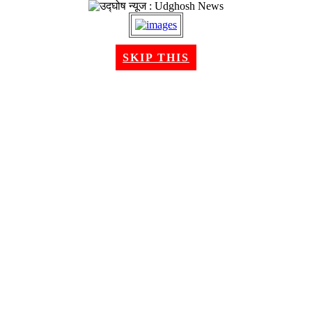
२३ श्रावण २०८३, शनिबार । Aug 08, 2026
SKIP THIS
गृहपृष्ठ
समाचार
राजनीति
अन्तरबार्ता
विचार/ब्लग
अर्थ
खेलकुद
मनोरन्जन
शिक्षा