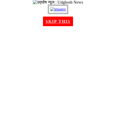
२२ श्रावण २०८३, शुक्रबार । Aug 07, 2026
SKIP THIS
गृहपृष्ठ
समाचार
राजनीति
अन्तरबार्ता
विचार/ब्लग
अर्थ
खेलकुद
मनोरन्जन
शिक्षा