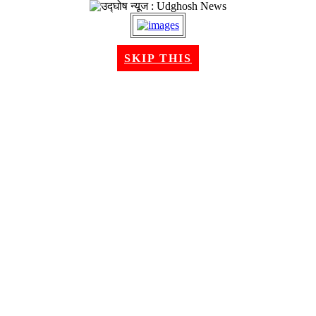
२२ श्रावण २०८३, शुक्रबार । Aug 07, 2026
SKIP THIS
गृहपृष्ठ
समाचार
राजनीति
अन्तरबार्ता
विचार/ब्लग
अर्थ
खेलकुद
मनोरन्जन
शिक्षा