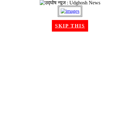
२२ श्रावण २०८३, शुक्रबार । Aug 07, 2026
SKIP THIS
गृहपृष्ठ
समाचार
राजनीति
अन्तरबार्ता
विचार/ब्लग
अर्थ
खेलकुद
मनोरन्जन
शिक्षा