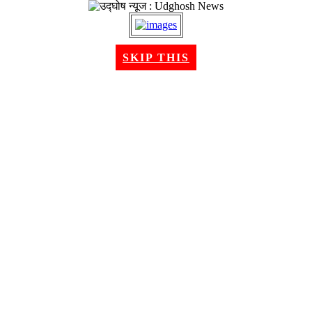
२२ श्रावण २०८३, शुक्रबार । Aug 07, 2026
SKIP THIS
गृहपृष्ठ
समाचार
राजनीति
अन्तरबार्ता
विचार/ब्लग
अर्थ
खेलकुद
मनोरन्जन
शिक्षा