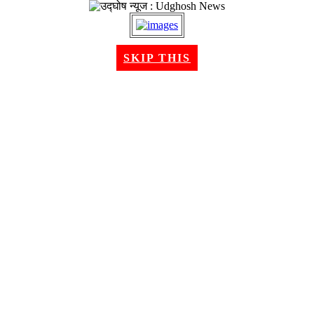
२२ श्रावण २०८३, शुक्रबार । Aug 07, 2026
SKIP THIS
गृहपृष्ठ
समाचार
राजनीति
अन्तरबार्ता
विचार/ब्लग
अर्थ
खेलकुद
मनोरन्जन
शिक्षा