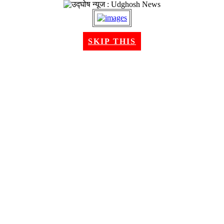
२२ श्रावण २०८३, शुक्रबार । Aug 07, 2026
SKIP THIS
गृहपृष्ठ
समाचार
राजनीति
अन्तरबार्ता
विचार/ब्लग
अर्थ
खेलकुद
मनोरन्जन
शिक्षा