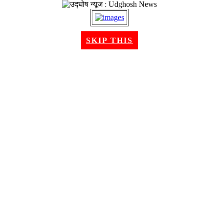
२२ श्रावण २०८३, शुक्रबार । Aug 07, 2026
SKIP THIS
गृहपृष्ठ
समाचार
राजनीति
अन्तरबार्ता
विचार/ब्लग
अर्थ
खेलकुद
मनोरन्जन
शिक्षा