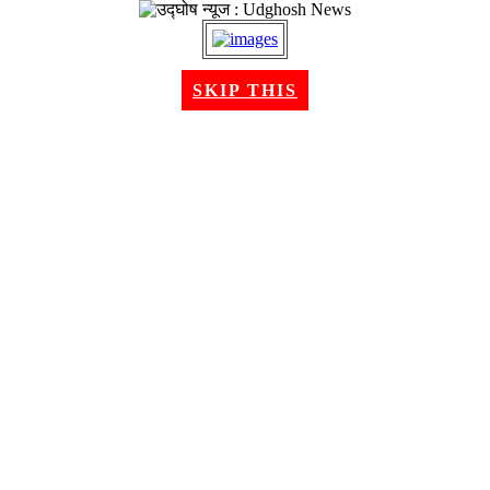
२२ श्रावण २०८३, शुक्रबार । Aug 07, 2026
SKIP THIS
गृहपृष्ठ
समाचार
राजनीति
अन्तरबार्ता
विचार/ब्लग
अर्थ
खेलकुद
मनोरन्जन
शिक्षा
स्वास्थ्य
भिडियो