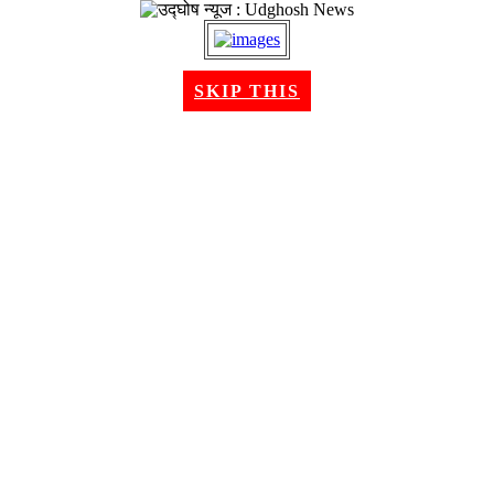
१८ श्रावण २०८३, सोमबार । Aug 03, 2026
SKIP THIS
गृहपृष्ठ
समाचार
राजनीति
अन्तरबार्ता
विचार/ब्लग
अर्थ
खेलकुद
मनोरन्जन
शिक्षा
स्वास्थ्य
भिडियो