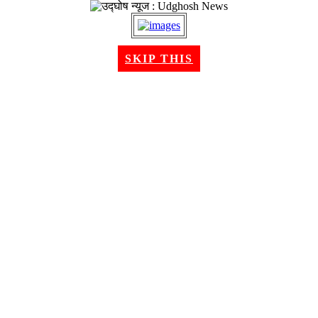
२२ श्रावण २०८३, शुक्रबार । Aug 07, 2026
SKIP THIS
गृहपृष्ठ
समाचार
राजनीति
अन्तरबार्ता
विचार/ब्लग
अर्थ
खेलकुद
मनोरन्जन
शिक्षा