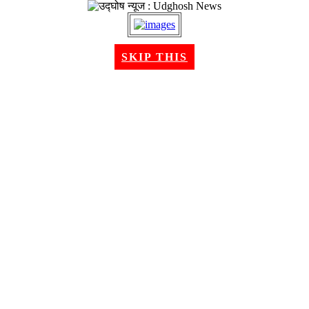
२२ श्रावण २०८३, शुक्रबार । Aug 07, 2026
SKIP THIS
गृहपृष्ठ
समाचार
राजनीति
अन्तरबार्ता
विचार/ब्लग
अर्थ
खेलकुद
मनोरन्जन
शिक्षा