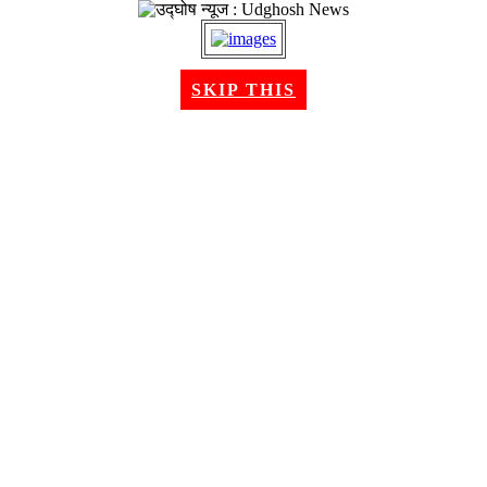
२२ श्रावण २०८३, शुक्रबार । Aug 07, 2026
SKIP THIS
गृहपृष्ठ
समाचार
राजनीति
अन्तरबार्ता
विचार/ब्लग
अर्थ
खेलकुद
मनोरन्जन
शिक्षा