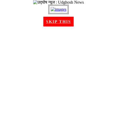
२२ श्रावण २०८३, शुक्रबार । Aug 07, 2026
SKIP THIS
गृहपृष्ठ
समाचार
राजनीति
अन्तरबार्ता
विचार/ब्लग
अर्थ
खेलकुद
मनोरन्जन
शिक्षा