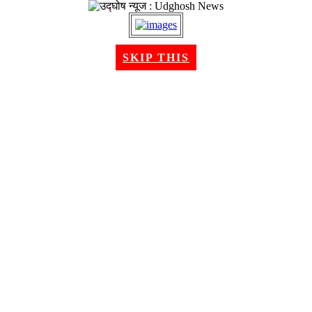
२२ श्रावण २०८३, शुक्रबार । Aug 07, 2026
SKIP THIS
गृहपृष्ठ
समाचार
राजनीति
अन्तरबार्ता
विचार/ब्लग
अर्थ
खेलकुद
मनोरन्जन
शिक्षा