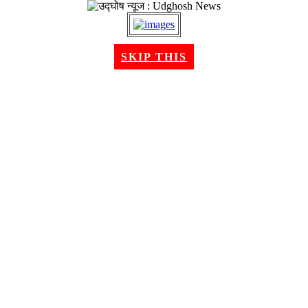
२२ श्रावण २०८३, शुक्रबार । Aug 07, 2026
SKIP THIS
गृहपृष्ठ
समाचार
राजनीति
अन्तरबार्ता
विचार/ब्लग
अर्थ
खेलकुद
मनोरन्जन
शिक्षा