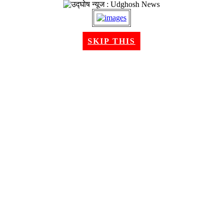
२२ श्रावण २०८३, शुक्रबार । Aug 07, 2026
SKIP THIS
गृहपृष्ठ
समाचार
राजनीति
अन्तरबार्ता
विचार/ब्लग
अर्थ
खेलकुद
मनोरन्जन
शिक्षा