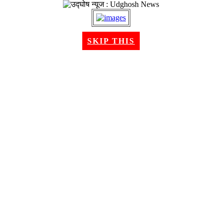
१८ श्रावण २०८३, सोमबार । Aug 03, 2026
SKIP THIS
गृहपृष्ठ
समाचार
राजनीति
अन्तरबार्ता
विचार/ब्लग
अर्थ
खेलकुद
मनोरन्जन
शिक्षा
स्वास्थ्य
भिडियो