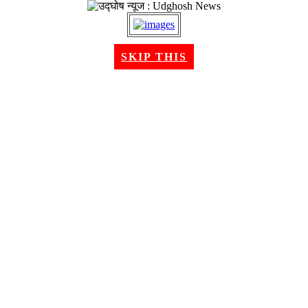
२२ श्रावण २०८३, शुक्रबार । Aug 07, 2026
SKIP THIS
गृहपृष्ठ
समाचार
राजनीति
अन्तरबार्ता
विचार/ब्लग
अर्थ
खेलकुद
मनोरन्जन
शिक्षा