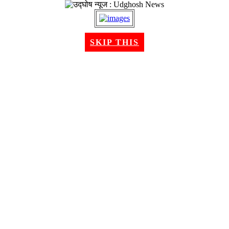
२० श्रावण २०८३, बुधबार । Aug 05, 2026
SKIP THIS
गृहपृष्ठ
समाचार
राजनीति
अन्तरबार्ता
विचार/ब्लग
अर्थ
खेलकुद
मनोरन्जन
शिक्षा
स्वास्थ्य
भिडियो