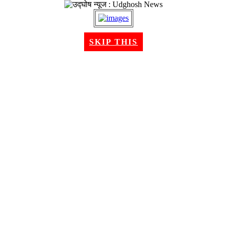
२२ श्रावण २०८३, शुक्रबार । Aug 07, 2026
SKIP THIS
गृहपृष्ठ
समाचार
राजनीति
अन्तरबार्ता
विचार/ब्लग
अर्थ
खेलकुद
मनोरन्जन
शिक्षा