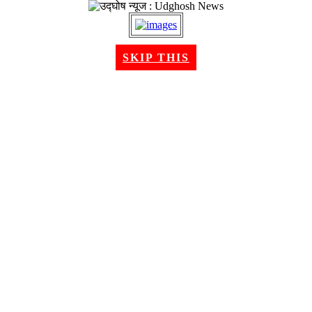
२२ श्रावण २०८३, शुक्रबार । Aug 07, 2026
SKIP THIS
गृहपृष्ठ
समाचार
राजनीति
अन्तरबार्ता
विचार/ब्लग
अर्थ
खेलकुद
मनोरन्जन
शिक्षा