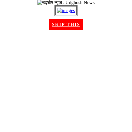
२२ श्रावण २०८३, शुक्रबार । Aug 07, 2026
SKIP THIS
गृहपृष्ठ
समाचार
राजनीति
अन्तरबार्ता
विचार/ब्लग
अर्थ
खेलकुद
मनोरन्जन
शिक्षा