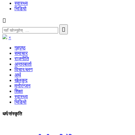
स्वास्थ्य
भिडियो
×
गृहपृष्ठ
समाचार
राजनीति
अन्तरबार्ता
विचार/ब्लग
अर्थ
खेलकुद
मनोरन्जन
शिक्षा
स्वास्थ्य
भिडियो
धर्म/संस्कृति