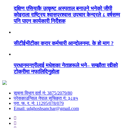
दक्षिण एसियाकै उत्कृष्ट अस्पताल बनाउने भनेको जीपी
कोइराला राष्ट्रिय श्वासप्रश्वास उपचार केन्द्रले ८ वर्षसम्म
पनि पाएन कार्यकारी निर्देशक
सीटीईभीटीका करार कर्मचारी आन्दोलनमा, के हो माग ?
प्रधानमन्त्रीलाई मधेशका नेताहरूले भने– सम्झौता रद्दीको
टोकरीमा नफालिदिनुहोला
सूचना विभाग दर्ता नं: 3875/2079/80
प्रेसकाउन्सिल नेपाल सुचिकृत नं: ३८७५
प्रा. फ. र. नं: 11295/078/079
Email:
udghoshsanchar@gmail.com