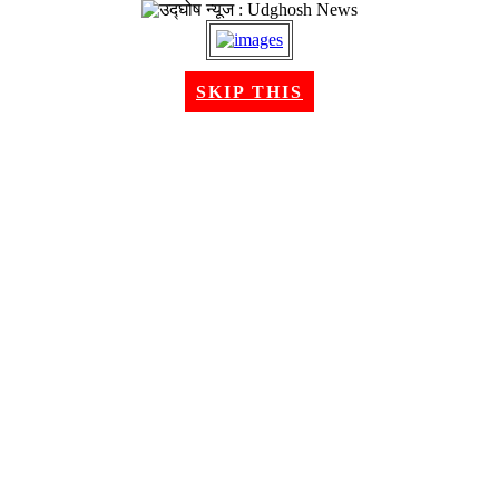
२३ श्रावण २०८३, शनिबार । Aug 08, 2026
SKIP THIS
गृहपृष्ठ
समाचार
राजनीति
अन्तरबार्ता
विचार/ब्लग
अर्थ
खेलकुद
मनोरन्जन
शिक्षा