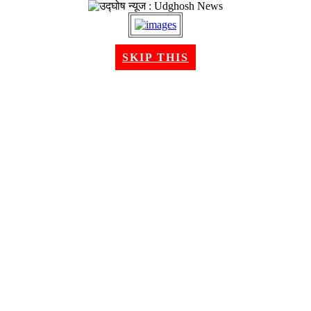
२३ श्रावण २०८३, शनिबार । Aug 08, 2026
SKIP THIS
गृहपृष्ठ
समाचार
राजनीति
अन्तरबार्ता
विचार/ब्लग
अर्थ
खेलकुद
मनोरन्जन
शिक्षा