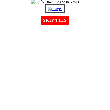
२२ श्रावण २०८३, शुक्रबार । Aug 07, 2026
SKIP THIS
गृहपृष्ठ
समाचार
राजनीति
अन्तरबार्ता
विचार/ब्लग
अर्थ
खेलकुद
मनोरन्जन
शिक्षा